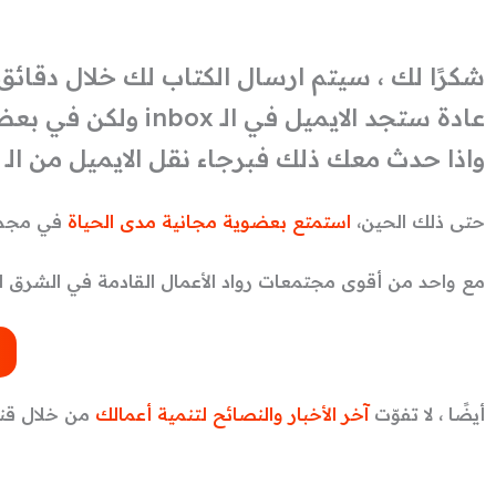
شكرًا لك ، سيتم ارسال الكتاب لك خلال دقائق.
عادة ستجد الايميل في الـ inbox ولكن في بعض الاحيان يصل الايميل للـ promotions
واذا حدث معك ذلك فبرجاء نقل الايميل من الـ promotions للـ inbox لنتمكن من ارسال الكتاب القادم لك
حتى ذلك الحين،
استمتع بعضوية مجانية مدى الحياة
في مجمو
مع واحد من أقوى مجتمعات رواد الأعمال القادمة في الشرق ا
أيضًا ، لا تفوّت
آخر الأخبار والنصائح لتنمية أعمالك
من خلال قناة