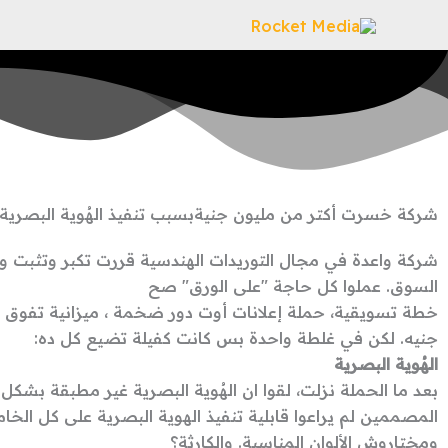
خطي
لى
لمحتوى
شركة خسرت أكتر من
مليون جنية
بسبب تنفيذ الهُوية البصرية
شركة واعدة في مجال التوريدات الهندسية قررت تكبر وتثبت 
السوق. عملوا كل حاجة "على الورق" صح
خطة تسويقية، حملة إعلانات أوت دور ضخمة ، ميزانية تفوق 
جنيه. لكن في غلطة واحدة بس كانت كفيلة تضيع كل ده:
الهُوية البصرية
بعد ما الحملة نزلت، لقوا ان الهُوية البصرية غير مطبقة بشك
المصممين لم يراعوا قابلية تنفيذ الهوية البصرية على كل الخا
ومختاروش الألوان المناسبة. والكارثة؟