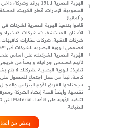
الهوية البصرية لـ 181 براند
السعودية، الإمارات، قطر، الكويت، المملكة 
وألمانيا).
قاموا بتنفيذ الهوية البصرية لشركات في 
الأسنان، المستشفيات، شركات الاستيراد وا
شركات التقنية، شركات عقارات، كافيهات، إ
الهُوية البصرية لشركتك، على أساس علمي 
لأنهم مُصممي جرافيك وأيضاً من خريجي كُ
سيحتاجها الفريق لفَهم البيزنس والمجال
تقدمها، وأيضاً قصة إنشاء الشركة ومعر
لتنفيذ الهُوي
للطباعة.
بعض من أعمالن