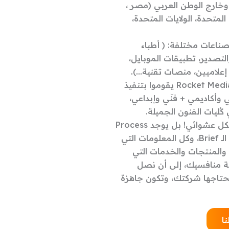
 وشركة، داخل وخارج الوطن العربي (مصر ،
المتحدة، الولايات المتحدة،
صناعات مختلفة: ( أطباء
لتصدير، تطبيقات الموبايل،
علاميين، منصات تقنية...).
مُصممي الهوية البصرية للشركات في ™Rocket Media يقوموا بتنفيذ
وأكاديمي + فنّي وإبداعي،
ليات الفنون الجميلة.
تنفيذنا للهوية البصرية لشركتك لا يتم بشكل عشوائي! بل يوجد Process
كاملة، تبدأ من عمل اجتماع للحصول على الـ Brief، وكل المعلومات التي
 والمنتجات والخدمات التي
فة منافسيك، إلى أن نصل
ة على كافة الـ Material التي تحتاجها شركتك، وتكون جاهزة
ا